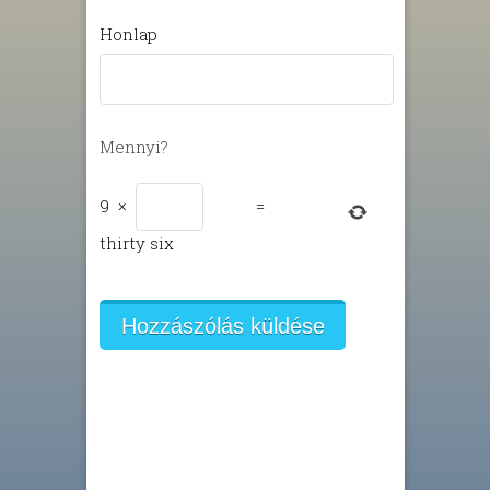
Honlap
Mennyi?
9
×
=
thirty six