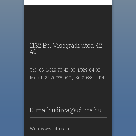
1132 Bp. Visegrádi utca 42-
46
Tel.: 06- 1/329-76-42, 06- 1/329-84-02
Mobil:+36 20/339-6111, +36-20/339-6114
E-mail: udirea@udirea.hu
Web: www.udirea.hu