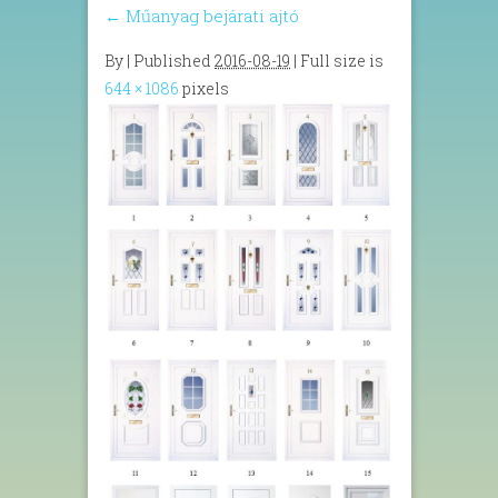
←
Műanyag bejárati ajtó
By
|
Published
2016-08-19
| Full size is
644 × 1086
pixels