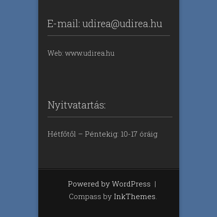
E-mail: udirea@udirea.hu
Web: www.udirea.hu
Nyitvatartás:
Hétfőtől – Péntekig: 10-17 óráig
Powered by WordPress
|
Compass by
InkThemes
.