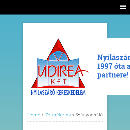
Home
»
Termékeink
»
Szúnyogháló